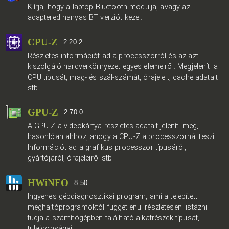
Kiírja, hogy a laptop Bluetooth modulja, avagy az
adaptered hanyas BT verziót kezel.
CPU-Z
2.20.2
Részletes információt ad a processzorról és az azt
kiszolgáló hardverkörnyezet egyes elemeiről. Megjeleníti a
CPU típusát, mag- és szál-számát, órajeleit, cache adatait
stb.
GPU-Z
2.70.0
A GPU-Z a videokártya részletes adatait jeleníti meg,
hasonlóan ahhoz, ahogy a CPU-Z a processzornál teszi.
Információt ad a grafikus processzor típusáról,
gyártójáról, órajeleiről stb.
HWiNFO
8.50
Ingyenes gépdiagnosztikai program, ami a telepített
meghajtóprogramoktól függetlenül részletesen listázni
tudja a számítógépben található alkatrészek típusát,
tulajdonságait.