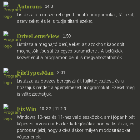
Autoruns
14.3
Listázza a rendszerrel együtt induló programokat, fájlokat,
szervizeket, és le is tudja tiltani ezeket.
DriveLetterView
1.50
Listázza a meghajtó betűjeleket, az azokhoz kapcsolt
meghajtók típusát és egyéb paramétereit. A betűjelek
közvetlenül a programon belül is megváltoztathatók.
FileTypesMan
2.01
Listázza az összes beregisztrált fájlkiterjesztést, és a
hozzájuk rendelt alapértelmezett programokat. Ezeket meg
is változtathatjuk.
FixWin
10.2.2 | 11.2.0
Windows 10-hez és 11-hez való eszközök, ami jópár hibát
képesek orvosolni. Ezeket kategóriákra bontva listázza, és
pontosan jelzi, hogy aktiváláskor milyen módosításokat
végeznének.