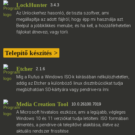
LockHunter
3.4.3
Az Unlockerhez hasonló, de tiszta szoftver, ami
megállapítja az adott fájlról, hogy épp mi használja azt.
Beépül a jobbklikkes menübe, és ha kell, a hozzáférhetetlen
fájlokat átnevezi, vagy törli.
Telepítő készítés >
Etcher
2.1.6
Míg a Rufus a Windows ISO-k kiírásában nélkülözhetetlen,
addig az Etcher a különböző linux disztribúciókat tudja
megbízhatóan SD-kártyára vagy pendrive-ra írni.
Media Creation Tool
10.0.26100.7019
A Microsoft hivatalos eszköze, ami a legújabb, végleges
Windows 10 és 11 verziókat tudja letölteni. ISO formában
elmentés, a pendrive-ok telepítővé alakítása, illetve az
aktuális rendszer frissítése.