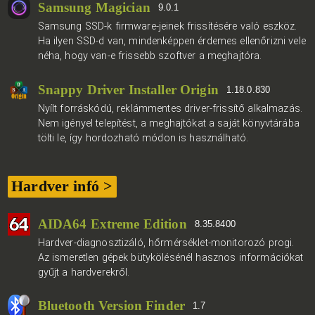
Samsung Magician
9.0.1
Samsung SSD-k firmware-jeinek frissítésére való eszköz.
Ha ilyen SSD-d van, mindenképpen érdemes ellenőrizni vele
néha, hogy van-e frissebb szoftver a meghajtóra.
Snappy Driver Installer Origin
1.18.0.830
Nyílt forráskódú, reklámmentes driver-frissítő alkalmazás.
Nem igényel telepítést, a meghajtókat a saját könyvtárába
tölti le, így hordozható módon is használható.
Hardver infó >
AIDA64 Extreme Edition
8.35.8400
Hardver-diagnosztizáló, hőrmérséklet-monitorozó progi.
Az ismeretlen gépek bütykölésénél hasznos információkat
gyűjt a hardverekről.
Bluetooth Version Finder
1.7