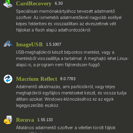
CardRecovery
6.30
Speciálisan memóriakártyához tervezett adatmentő
szoftver. Az ismertebb adatmentőknél nagyobb eséllyel
képes felderíteni és visszaállítani az elveszettnek vélt
fájlokat a flash alapú adathordozókról.
ImageUSB
1.5.1007
USB-meghajtókról készít bitpontos mentést, vagy a
mentésből visszaállítja a tartalmat. A meghajtó lehet Linux-
alapú is, a program nem fájlrendszer-függő.
Macrium Reflect
8.0.7783
Adatmentő alkalmazás, ami partíciókról, vagy teljes
meghajtókról egyfájlos mentéseket készít, és vissza tudja
állítani azokat. Windows-klónozásához ez az egyik
legegyszerűbb eszköz.
Recuva
1.55.133
Általános adatmentő szoftver a véletlen törölt fájlok