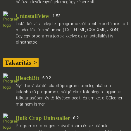
hálózati tevékenységek megfigyelésére stb.
UninstallView
1.52
Listát készít a telepített programokról, amit exportálni is tud
mindenféle formátumba (TXT, HTML, CSV, XML, JSON).
Egy-egy programra jobbklikkelve az unisntallálást is
elindíthatod.
Takarítás >
BleachBit
6.0.2
Nyílt forráskódú takarítóprogram, ami leginkább a
különböző programok, sőt játékok fölösleges fájljainak
felkutatásában és törlésében segít, és amiket a CCleaner
már nem ismer.
Bulk Crap Uninstaller
6.2
Programok tömeges eltávolítására és az utánuk