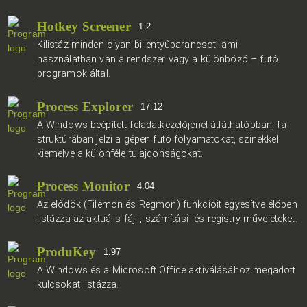
Hotkey Screener
1.2
Kilistáz minden olyan billentyűparancsot, ami
használatban van a rendszer vagy a különböző – futó
programok által.
Process Explorer
17.12
A Windows beépített feladatkezelőjénél átláthatóbban, fa-
struktúrában jelzi a gépen futó folyamatokat, színekkel
kiemelve a különféle tulajdonságokat.
Process Monitor
4.04
Az elődök (Filemon és Regmon) funkcióit egyesítve élőben
listázza az aktuális fájl-, számítási- és registry-műveleteket.
ProduKey
1.97
A Windows és a Microsoft Office aktiválásához megadott
kulcsokat listázza.