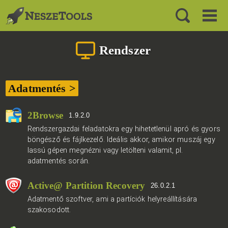
Rendszer
Adatmentés >
2Browse
1.9.2.0
Rendszergazdai feladatokra egy hihetetlenül apró és gyors
böngésző és fájlkezelő. Ideális akkor, amikor muszáj egy
lassú gépen megnézni vagy letölteni valamit, pl.
adatmentés során.
Active@ Partition Recovery
26.0.2.1
Adatmentő szoftver, ami a partíciók helyreállítására
szakosodott.