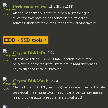
PerformanceTest
11.1 (Build 1013)
Átfogó benchmark szoftver, amely a számítógép
teljesítményét méri és összehasonlítja az online
adatbázisban szereplő más rendszerek eredményeivel.
HDD - SSD tools >
CrystalDiskInfo
9.9.2
Merevlemezek és SSD-k SMART adatait jeleníti meg,
beleértve a hőmérsékletet, üzemidőt, hibaarányokat és
egyéb diagnosztikai mutatókat.
CrystalDiskMark
9.0.3
Meghajtók (SSD, HDD, pendrive) sebességeit méri különféle
tesztekkel. Ha meghajtókat hasonlítanál össze egymással,
mindig ugyanazzal a programverzióval tedd!