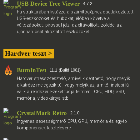
USB Device Tree Viewer
4.7.2
Fa-struktúrában listázza a számítógéphez csatlakoztatott
USB-eszközöket és hubokat, élőben követve a
változásokat: pirossal jelzi az eltávolított, zölddel az
újonnan csatlakoztatott eszközöket.
Hardver teszt >
BurnInTest
11.1 (Build 1001)
Hardver stressz-tesztelő, amivel kideríthető, hogy melyik
alkatrész melegszik túl, vagy melyik az, amitől instabillá
válik a rendszer. Ezeket tudja felfűteni: CPU, HDD, SSD,
memória, videokártya stb.
CrystalMark Retro
2.1.0
Ingyenes sebességmérő CPU, GPU, memória és egyéb
komponensek tesztelésére.