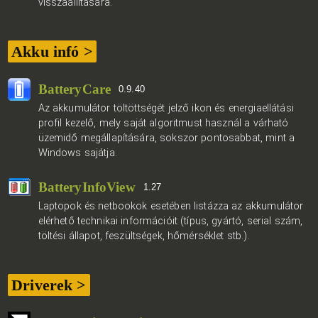
visszaállítására.
Akku infó >
BatteryCare
0.9.40
Az akkumulátor töltöttségét jelző ikon és energiaellátási
profil kezelő, mely saját algoritmust használ a várható
üzemidő megállapítására, sokszor pontosabbat, mint a
Windows sajátja.
BatteryInfoView
1.27
Laptopok és netbookok esetében listázza az akkumulátor
elérhető technikai információit (típus, gyártó, serial szám,
töltési állapot, feszültségek, hőmérséklet stb.).
Driverek >