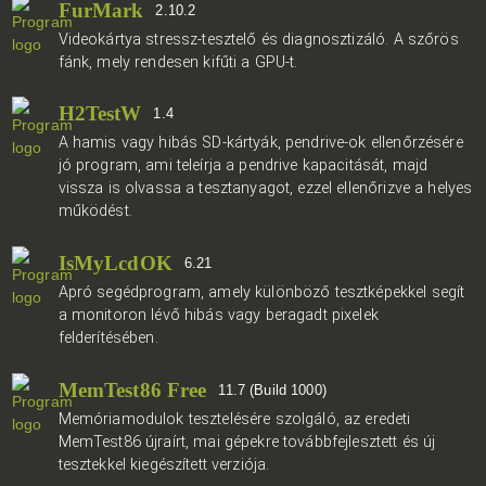
FurMark
2.10.2
Videokártya stressz-tesztelő és diagnosztizáló. A szőrös
fánk, mely rendesen kifűti a GPU-t.
H2TestW
1.4
A hamis vagy hibás SD-kártyák, pendrive-ok ellenőrzésére
jó program, ami teleírja a pendrive kapacitását, majd
vissza is olvassa a tesztanyagot, ezzel ellenőrizve a helyes
működést.
IsMyLcdOK
6.21
Apró segédprogram, amely különböző tesztképekkel segít
a monitoron lévő hibás vagy beragadt pixelek
felderítésében.
MemTest86 Free
11.7 (Build 1000)
Memóriamodulok tesztelésére szolgáló, az eredeti
MemTest86 újraírt, mai gépekre továbbfejlesztett és új
tesztekkel kiegészített verziója.