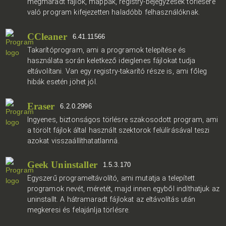
megmaradt fájlok, mappák, registry-bejegyzések törlésére
való program kifejezetten haladóbb felhasználóknak.
CCleaner
6.41.11566
Takarítóprogram, ami a programok telepítése és
használata során keletkező ideiglenes fájlokat tudja
eltávolítani. Van egy registry-takarító része is, ami főleg
hibák esetén jöhet jól.
Eraser
6.2.0.2996
Ingyenes, biztonságos törlésre szakosodott program, ami
a törölt fájlok által használt szektorok felülírásával teszi
azokat visszaállíthatatlanná.
Geek Uninstaller
1.5.3.170
Egyszerű programeltávolító, ami mutatja a telepített
programok nevét, méretét, majd innen egyből indíthatjuk az
uninstallt. A hátramaradt fájlokat az eltávolítás után
megkeresi és felajánlja törlésre.