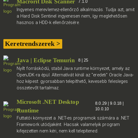
Macrorit Disk Scanner
7.1.0
Ingyenes merevlemez-ellenőrző alkalmazás. Tudja azt, amit
a Hard Disk Sentinel ingyenesen nem, így meglehetősen
hasznos a HDD-k ellenőrzésére.
Keretrendszerek >
Java | Eclipse Temurin
8 | 25
Nyílt forráskódú, stabil Java runtime környezet, amely az
OpenJDK-ra épül. Alternatívát kínál az "eredeti" Oracle Java-
hoz képest: gyorsabban telepíthető, kevesebb felesleges
összetevőt tartalmaz.
Microsoft .NET Desktop
8.0.29 | 9.0.18 |
10.0.10
Runtime
Futtatói környezet a .NET-es programok számára a .NET
Framework utódjaként. Hacsak valamelyik program
kifejezetten nem kéri, nem kell telepítened.