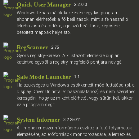
Quick User Manager
2.2.0.0
Windows-felhasználók kezelésére egy kis program,
ahonnan elérhetőek a fő beállítások, mint a felhasználó
létrehozása és törlése, a jelszó beállítása, képcsere,
beépített mappák helye stb.
RegScanner
2.75
Gyors registry-kereső. A kilistázott elemekre duplán
kattintva egyből a registry megfelelő pontjára navigál.
Safe Mode Launcher
1.1
Ha szükséges a Windows csökkentett mód futtatása (pl. a
Display Driver Uninstaller használatához) és nem szeretnéd
keresgélni, hogy az miként elérhető, vagy sűrűn kell, akkor
ez a program segít.
System Informer
3.2.25011
All-in-one rendszerinformációs eszköz a futó folyamatok
elemzésére, az erőforrások monitorozására, a lemez- és