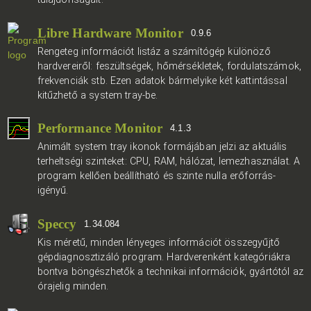
Libre Hardware Monitor
0.9.6
Rengeteg információt listáz a számítógép különöző
hardvereiről: feszültségek, hőmérsékletek, fordulatszámok,
frekvenciák stb. Ezen adatok bármelyike két kattintással
kitűzhető a system tray-be.
Performance Monitor
4.1.3
Animált system tray ikonok formájában jelzi az aktuális
terheltségi szinteket: CPU, RAM, hálózat, lemezhasználat. A
program kellően beállítható és szinte nulla erőforrás-
igényű.
Speccy
1.34.084
Kis méretű, minden lényeges információt összegyűjtő
gépdiagnosztizáló program. Hardverenként kategóriákra
bontva böngészhetők a technikai információk, gyártótól az
órajelig minden.