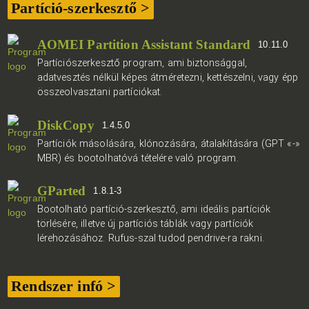
Partíció-szerkesztő >
AOMEI Partition Assistant Standard
10.11.0
Partíciószerkesztő program, ami biztonsággal,
adatvesztés nélkül képes átméretezni, kettészelni, vagy épp
összeolvasztani partíciókat.
DiskCopy
1.4.5.0
Partíciók másolására, klónozására, átalakítására (GPT «-»
MBR) és bootolhatóvá tételére való program.
GParted
1.8.1-3
Bootolható partíció-szerkesztő, ami ideális partíciók
törlésére, illetve új partíciós táblák vagy partíciók
lérehozásához. Rufus-szal tudod pendrive-ra rakni.
Rendszer infó >