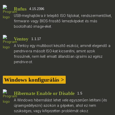
Rufus
4.15.2396
USB-meghajtókra ír telepítő ISO fájlokat, rendszermentőket,
firmware- vagy BIOS-frissítő lemezképeket és más
bootolható image-eket.
Ventoy
1.1.17
A Ventoy egy multiboot készítő eszköz, aminél elegendő a
pendrive-ra másolt ISO-kat kicserélni, amint azok
frissülnek, nem kell emiatt állandóan újraírni az egész
pendrive-ot.
Windows konfigurálás >
Hibernate Enable or Disable
1.5
A Windows hibernálást lehet vele egyszerűen letiltani (és
újraengedélyezni) azokon a gépeken, ahol ez nem
szükséges, vagy kifejezetten problémát okoz.