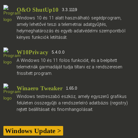
O&O ShutUp10
3.3.1119
Windows 10 és 11 alatt használható segédprogram,
amely lehetővé teszi a telemetriai adatgyűjtés,
helymeghatározás és egyéb adatvédelmi szempontból
kényes funkciók letiltását.
W10Privacy
5.4.0.0
A Windows 10 és 11 fölös funkcióit, és a beépített
telemetriák garmadáját tudja tiltani ez a rendszeresen
frissített program.
Winaero Tweaker
1.65.0
Windows testreszabó eszköz, amely egyszerű grafikus
felületen összegyűjti a rendszerleíró adatbázis (registry)
rejtett beállításait és finomhangolásait.
Windows Update >