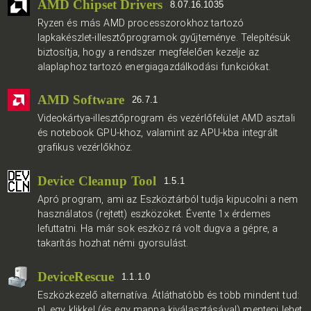
AMD Chipset Drivers
8.07.16.1035
Ryzen és más AMD processzorokhoz tartozó
lapkakészlet-illesztőprogramok gyűjteménye. Telepítésük
biztosítja, hogy a rendszer megfelelően kezelje az
alaplaphoz tartozó energiagazdálkodási funkciókat.
AMD Software
26.7.1
Videokártya-illesztőprogram és vezérlőfelület AMD asztali
és notebook GPU-khoz, valamint az APU-kba integrált
grafikus vezérlőkhöz.
Device Cleanup Tool
1.5.1
Apró program, ami az Eszköztárból tudja kipucolni a nem
használatos (rejtett) eszközöket. Évente 1x érdemes
lefuttatni. Ha már sok eszköz rá volt dugva a gépre, a
takarítás hozhat némi gyorsulást.
DeviceRescue
1.1.1.0
Eszközkezelő alternatíva. Átláthatóbb és több mindent tud:
pl. egy klikkel (és egy mappa kiválasztásával) menteni lehet