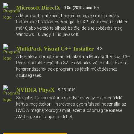
Microsoft DirectX
9.0c (2010 June 10)
A Microsoft grafikáért, hangért és egyéb multimédiás
tartalmakért felelős csomagja. Az XP utáni rendszerekben
már újabb verzió található belőle, de a telepítésére még
Windows 10 vagy 11 is javasolt.
MultiPack Visual C++ Installer
4.2
A telepítő automatikusan felpakolja a Microsoft Visual C++
Redistributable legújabb 32- és 64-bites változatait. Ezek a
keretrendszerek sok program és játék működéséhez
szükségesek.
NVIDIA PhysX
9.23.1019
Sok játék fizikai motorja szoftveres vagy – a megfelelő
kártya meglétekor – hardveres gyorsítással használja az
NVIDIA meghajtóprogramját, ezért a csomag telepítése
AMD-s gépen is ajánlott lehet.