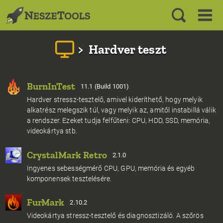
>
Hardver teszt
BurnInTest
11.1 (Build 1001)
Hardver stressz-tesztelő, amivel kideríthető, hogy melyik
alkatrész melegszik túl, vagy melyik az, amitől instabillá válik
a rendszer. Ezeket tudja felfűteni: CPU, HDD, SSD, memória,
videokártya stb.
CrystalMark Retro
2.1.0
Ingyenes sebességmérő CPU, GPU, memória és egyéb
komponensek tesztelésére.
FurMark
2.10.2
Videokártya stressz-tesztelő és diagnosztizáló. A szőrös