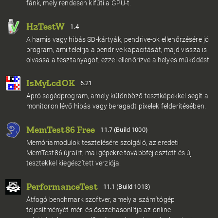
fánk, mely rendesen kifűti a GPU-t.
H2TestW
1.4
A hamis vagy hibás SD-kártyák, pendrive-ok ellenőrzésére jó
program, ami teleírja a pendrive kapacitását, majd vissza is
olvassa a tesztanyagot, ezzel ellenőrizve a helyes működést.
IsMyLcdOK
6.21
Apró segédprogram, amely különböző tesztképekkel segít a
monitoron lévő hibás vagy beragadt pixelek felderítésében.
MemTest86 Free
11.7 (Build 1000)
Memóriamodulok tesztelésére szolgáló, az eredeti
MemTest86 újraírt, mai gépekre továbbfejlesztett és új
tesztekkel kiegészített verziója.
PerformanceTest
11.1 (Build 1013)
Átfogó benchmark szoftver, amely a számítógép
teljesítményét méri és összehasonlítja az online