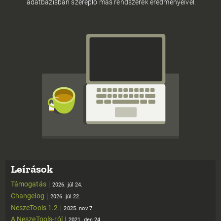
adatbázisban szereplő más rendszerek eredményeivel.
Leírások
Támogatás
2026. júl 24.
Changelog
2026. júl 22.
NeszeTools 1.2
2025. nov 7.
A NeszeTools-ról
2021. dec 24.