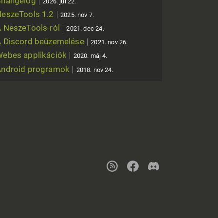
Changelog
2026. júl 22.
eszeTools 1.2
2025. nov 7.
 NeszeTools-ról
2021. dec 24.
 Discord beüzemelése
2021. nov 26.
ebes applikációk
2020. máj 4.
Android programok
2018. nov 24.