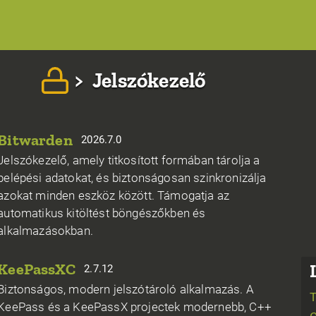
>
Jelszókezelő
Bitwarden
2026.7.0
Jelszókezelő, amely titkosított formában tárolja a
belépési adatokat, és biztonságosan szinkronizálja
azokat minden eszköz között. Támogatja az
automatikus kitöltést böngészőkben és
alkalmazásokban.
KeePassXC
2.7.12
Biztonságos, modern jelszótároló alkalmazás. A
KeePass és a KeePassX projectek modernebb, C++