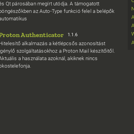
és Qt párosában megírt utódja. A támogatott
N
böngészőkben az Auto-Type funkció felel a belépők
A
automatikus
A
Proton Authenticator
W
1.1.6
Hitelesítő alkalmazás a kétlépcsős azonosítást
igénylő szolgáltatásokhoz a Proton Mail készítőitől.
Aktuális a használata azoknál, akiknek nincs
okostelefonja.