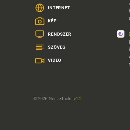
INTERNET
KÉP
RENDSZER
SZÖVEG
VIDEÓ
© 2026 NeszeTools
v1.2