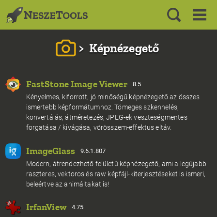
>
Képnézegető
FastStone Image Viewer
8.5
Kényelmes, kiforrott, jó minőségű képnézegető az összes
ismertebb képformátumhoz. Tömeges szkennelés,
konvertálás, átméretezés, JPEG-ek veszteségmentes
forgatása / kivágása, vörösszem-effektus eltáv.
ImageGlass
9.6.1.807
Modern, átrendezhető felületű képnézegető, ami a legújabb
raszteres, vektoros és raw képfájl-kiterjesztéseket is ismeri,
beleértve az animáltakat is!
IrfanView
4.75