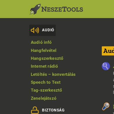
AUDIÓ
Audió infó
Aud
Hangfelvétel
Hangszerkesztő
Internet rádió
Letöltés – konvertálás
Speech to Text
Tag-szerkesztő
Zenelejátszó
BIZTONSÁG