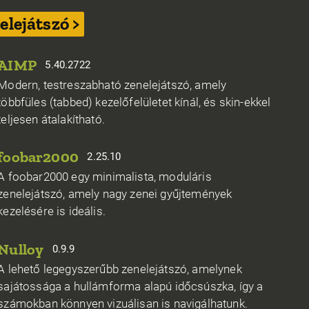
elejátszó >
AIMP
5.40.2722
Modern, testreszabható zenelejátszó, amely
többfüles (tabbed) kezelőfelületet kínál, és skin-ekkel
teljesen átalakítható.
foobar2000
2.25.10
A foobar2000 egy minimalista, moduláris
zenelejátszó, amely nagy zenei gyűjtemények
kezelésére is ideális.
Nulloy
0.9.9
A lehető legegyszerűbb zenelejátszó, amelynek
sajátossága a hullámforma alapú időcsúszka, így a
számokban könnyen vizuálisan is navigálhatunk.