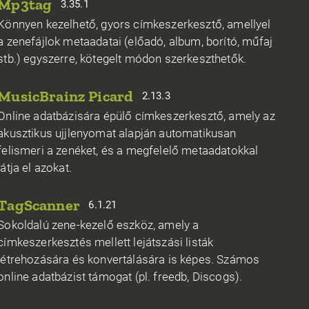
Mp3tag
3.35.1
Könnyen kezelhető, gyors címkeszerkesztő, amellyel
a zenefájlok metaadatai (előadó, album, borító, műfaj
stb.) egyszerre, kötegelt módon szerkeszthetők.
MusicBrainz Picard
2.13.3
Online adatbázisára épülő címkeszerkesztő, amely az
akusztikus ujjlenyomat alapján automatikusan
felismeri a zenéket, és a megfelelő metaadatokkal
látja el azokat.
TagScanner
6.1.21
Sokoldalú zene-kezelő eszköz, amely a
címkeszerkesztés mellett lejátszási listák
létrehozására és konvertálására is képes. Számos
online adatbázist támogat (pl. freedb, Discogs).