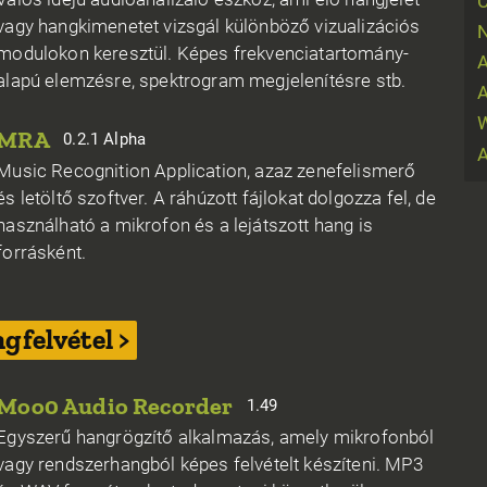
vagy hangkimenetet vizsgál különböző vizualizációs
N
modulokon keresztül. Képes frekvenciatartomány-
A
alapú elemzésre, spektrogram megjelenítésre stb.
A
W
MRA
0.2.1 Alpha
Music Recognition Application, azaz zenefelismerő
és letöltő szoftver. A ráhúzott fájlokat dolgozza fel, de
használható a mikrofon és a lejátszott hang is
forrásként.
gfelvétel >
Moo0 Audio Recorder
1.49
Egyszerű hangrögzítő alkalmazás, amely mikrofonból
vagy rendszerhangból képes felvételt készíteni. MP3