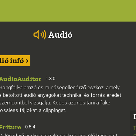
Audió
ió infó >
AudioAuditor
1.8.0
Hangfájl-elemző és minőségellenőrző eszköz, amely
a betöltött audió anyagokat technikai és forrás-eredet
szempontból vizsgálja. Képes azonosítani a fake
lossless fájlokat, a clippinget.
Friture
0.5.4
Valós idejű audioanalizáló eszköz, ami élő hangjelet