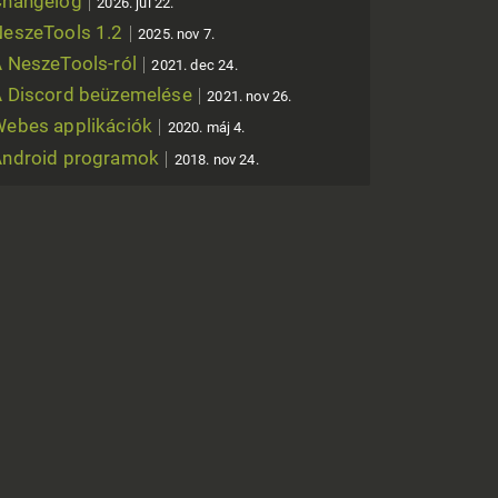
Changelog
2026. júl 22.
eszeTools 1.2
2025. nov 7.
 NeszeTools-ról
2021. dec 24.
 Discord beüzemelése
2021. nov 26.
ebes applikációk
2020. máj 4.
Android programok
2018. nov 24.