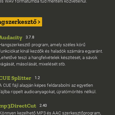
és WAV formátumba tud menteni közvetlenül.
gszerkesztő >
Audacity
3.7.8
Hangszerkesztő program, amely széles körű
funkciókat kínál kezdők és haladók számára egyaránt.
Lehetővé teszi a hangfelvételek készítését, a sávok
vágását, másolását, mixelését stb.
CUE Splitter
1.2
A CUE fájl alapján képes feldarabolni az egyetlen
fájlba rippelt audioanyagokat, újratömörítés nélkül.
mp3DirectCut
2.40
Könnyen kezelhető MP3 és AAC szerkesztőprogram,