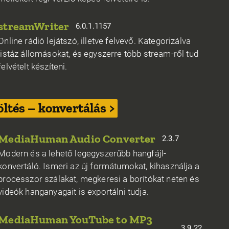
streamWriter
6.0.1.1157
Online rádió lejátszó, illetve felvevő. Kategorizálva
listáz állomásokat, és egyszerre több stream-ről tud
felvételt készíteni.
öltés – konvertálás >
MediaHuman Audio Converter
2.3.7
Modern és a lehető legegyszerűbb hangfájl-
konvertáló. Ismeri az új formátumokat, kihasználja a
processzor szálakat, megkeresi a borítókat neten és
videók hanganyagait is exportálni tudja.
MediaHuman YouTube to MP3
3.9.22