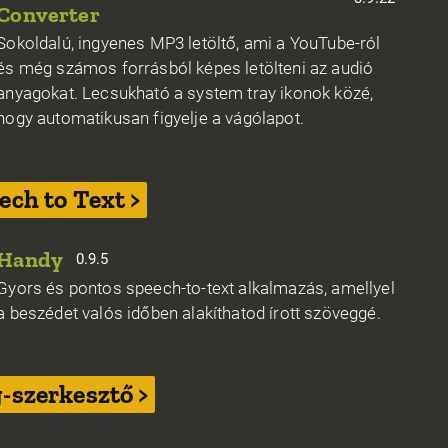
Converter
Sokoldalú, ingyenes MP3 letöltő, ami a YouTube-ról
és még számos forrásból képes letölteni az audió
anyagokat. Lecsukható a system tray ikonok közé,
hogy automatikusan figyelje a vágólapot.
ech to Text >
Handy
0.9.5
Gyors és pontos speech-to-text alkalmazás, amellyel
a beszédet valós időben alakíthatod írott szöveggé.
-szerkesztő >