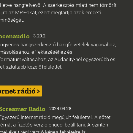
illetve hangfelvevő. A szerkesztés miatt nem tömöríti
újra az MP3-akat, ezért megtartja azok eredeti
minőségét.
ocenaudio
3.20.2
Ingyenes hangszerkesztő hangfelvételek vágásához,
másolásához, effektezéséhez és
formátumváltásához, az Audacity-nél egyszerűbb és
letisztultabb kezelőfelülettel.
ernet rádió >
Screamer Radio
2024-04-28
Egyszerű internet rádió megújult felülettel. A sötét
témát a fizetős verzió engedi beállítani. A szintén
mellékelt régi verzió képes felvételre is.