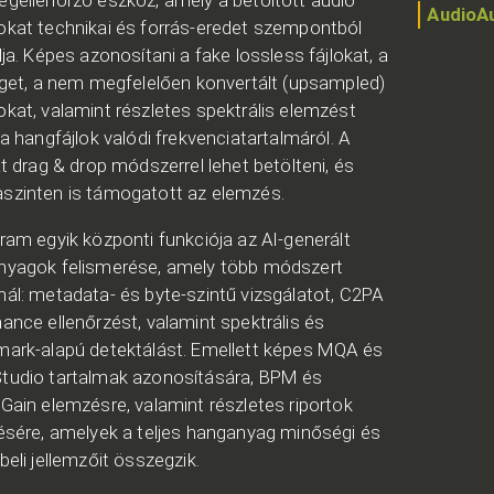
AudioAu
kat technikai és forrás-eredet szempontból
lja. Képes azonosítani a fake lossless fájlokat, a
nget, a nem megfelelően konvertált (upsampled)
kat, valamint részletes spektrális elemzést
 a hangfájlok valódi frekvenciatartalmáról. A
at drag & drop módszerrel lehet betölteni, és
zinten is támogatott az elemzés.
ram egyik központi funkciója az AI-generált
nyagok felismerése, amely több módszert
ál: metadata- és byte-szintű vizsgálatot, C2PA
ance ellenőrzést, valamint spektrális és
ark-alapú detektálást. Emellett képes MQA és
tudio tartalmak azonosítására, BPM és
Gain elemzésre, valamint részletes riportok
ésére, amelyek a teljes hanganyag minőségi és
beli jellemzőit összegzik.