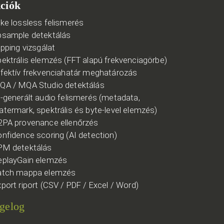
ciók
ake lossless felismerés
psample detektálás
ipping vizsgálat
pektrális elemzés (FFT alapú frekvenciagörbe)
ffektív frekvenciahatár meghatározás
QA / MQA Studio detektálás
I-generált audio felismerés (metadata,
atermark, spektrális és byte-level elemzés)
2PA provenance ellenőrzés
onfidence scoring (AI detection)
PM detektálás
eplayGain elemzés
atch mappa elemzés
port riport (CSV / PDF / Excel / Word)
gelog