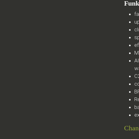
Funk
f
u
cl
s
e
M
A
w
C
c
B
R
b
ex
Chan