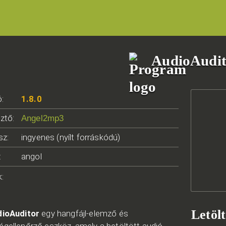
AudioAudit
ó:
1.8.0
sztő:
Angel2mp3
sz:
ingyenes (nyílt forráskódú)
:
angol
k:
Letölt
dioAuditor
egy hangfájl-elemző és
gellenőrző eszköz, amely a betöltött audió