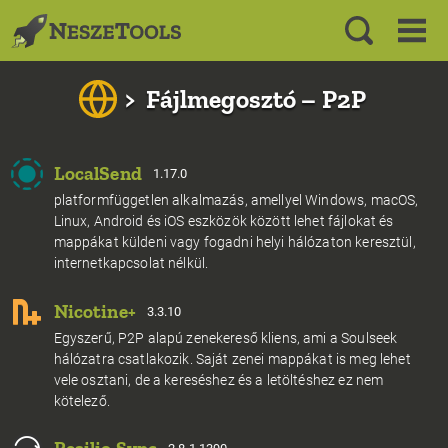
>
Fájlmegosztó – P2P
LocalSend
1.17.0
platformfüggetlen alkalmazás, amellyel Windows, macOS,
Linux, Android és iOS eszközök között lehet fájlokat és
mappákat küldeni vagy fogadni helyi hálózaton keresztül,
internetkapcsolat nélkül.
Nicotine+
3.3.10
Egyszerű, P2P alapú zenekereső kliens, ami a Soulseek
hálózatra csatlakozik. Saját zenei mappákat is meg lehet
vele osztani, de a kereséshez és a letöltéshez ez nem
kötelező.