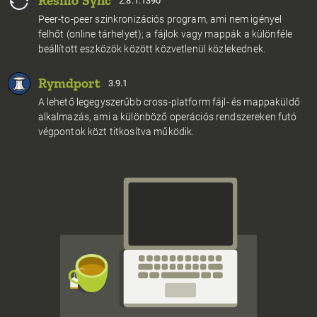
Resilio Sync
2.8.1.1390
Peer-to-peer szinkronizációs program, ami nem igényel
felhőt (online tárhelyet); a fájlok vagy mappák a különféle
beállított eszközök között közvetlenül közlekednek.
Rymdport
3.9.1
A lehető legegyszerűbb cross-platform fájl- és mappaküldő
alkalmazás, ami a különböző operációs rendszereken futó
végpontok közt titkosítva működik.