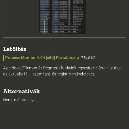
Letöltés
Process Monitor 4.04 [x64] Portable.zip
754,8 KB
Az elődök (Filemon és Regmon) funkcióit egyesítve élőben listázza
az aktuális fájl-, számítási- és registry-műveleteket.
Alternatívák
Nem találtunk ilyet.