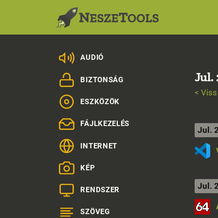
AUDIÓ
Jul.
BIZTONSÁG
< Viss
ESZKÖZÖK
FÁJLKEZELÉS
Jul. 
INTERNET
KÉP
Jul. 
RENDSZER
SZÖVEG