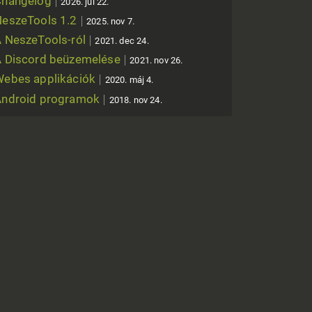
Changelog
2026. júl 22.
eszeTools 1.2
2025. nov 7.
 NeszeTools-ról
2021. dec 24.
 Discord beüzemelése
2021. nov 26.
ebes applikációk
2020. máj 4.
Android programok
2018. nov 24.