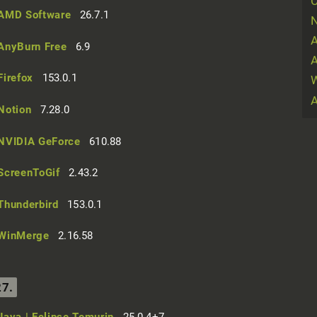
AMD Software
26.7.1
N
A
AnyBurn Free
6.9
A
Firefox
153.0.1
W
Notion
7.28.0
NVIDIA GeForce
610.88
ScreenToGif
2.43.2
Thunderbird
153.0.1
WinMerge
2.16.58
27.