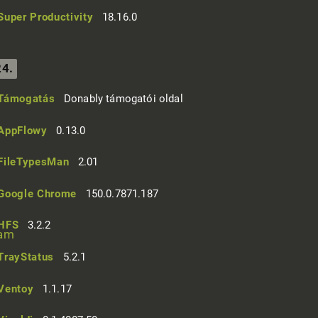
Super Productivity
18.16.0
24.
Támogatás
Donably támogatói oldal
AppFlowy
0.13.0
FileTypesMan
2.01
Google Chrome
150.0.7871.187
HFS
3.2.2
TrayStatus
5.2.1
Ventoy
1.1.17