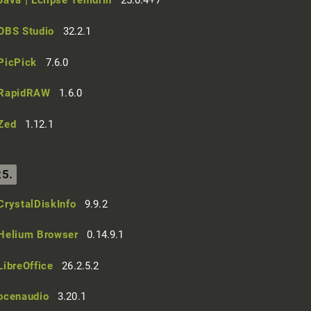
Java | Eclipse Temurin
25.0.4+7
OBS Studio
32.2.1
PicPick
7.6.0
RapidRAW
1.6.0
Zed
1.12.1
25.
CrystalDiskInfo
9.9.2
Helium Browser
0.14.9.1
LibreOffice
26.2.5.2
ocenaudio
3.20.1