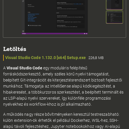
Letöltés
Visual Studio Code 1.132.0 [x64] Setup.exe
226,8 MB
A
Visual Studio Code
egy moduláris felépítésű
forráskódszerkesztő, amely széles körű nyelvi támogatást,
beépített Git-integrációt és kiterjesztésrendszert biztosít fejlesztői
munkához. Támogatja az IntelliSense alapú kódkiegészítést, a
hibakeresést, a többkurzoros szerkesztést, a beépített terminált és
az LSP-alapú nyelvi szervereket, így különféle programozási
nyelvekhez és workflow-khoz is jól alkalmazható.
A működés nagy része bővítményeken keresztül testreszabható:
külön extension-ök érhetők el például Dockerhez, WSL-hez, SSH-
alapú távoli fejlesztéshez, Jupyter notebookokhoz vagy AI-alapú