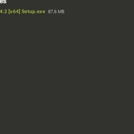
és
4.2 [x64] Setup.exe
87,6 MB