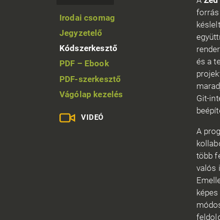
A
Zed
forrás
Irodai csomag
késlel
Jegyzetelő
együtt
Kódszerkesztő
render
és a t
PDF – Ebook
projek
PDF-szerkesztő
maradj
Vágólap kezelés
Git-in
beépít
VIDEÓ
A prog
kollab
több f
valós 
Emelle
képes 
módos
feldol