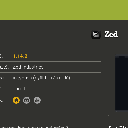
Zed
ó:
1.14.2
sztő:
Zed Industries
sz:
ingyenes (nyílt forráskódú)
:
angol
k: