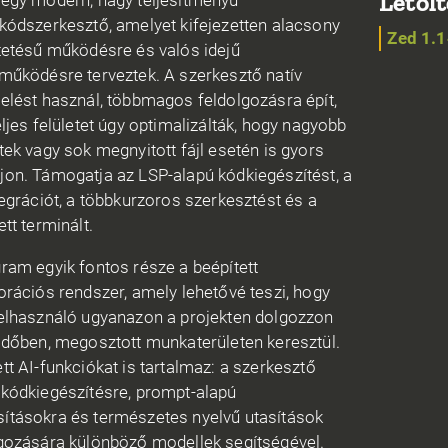
Letölt
egy modern, nagy teljesítményű
kódszerkesztő, amelyet kifejezetten alacsony
Zed 1.1
tetésű működésre és valós idejű
működésre terveztek. A szerkesztő natív
elést használ, többmagos feldolgozásra épít,
eljes felületet úgy optimalizálták, hogy nagyobb
tek vagy sok megnyitott fájl esetén is gyors
on. Támogatja az LSP-alapú kódkiegészítést, a
tegrációt, a többkurzoros szerkesztést és a
ett terminált.
ram egyik fontos része a beépített
orációs rendszer, amely lehetővé teszi, hogy
elhasználó ugyanazon a projekten dolgozzon
időben, megosztott munkaterületen keresztül.
tt AI-funkciókat is tartalmaz: a szerkesztő
kódkiegészítésre, prompt-alapú
ításokra és természetes nyelvű utasítások
gozására különböző modellek segítségével.