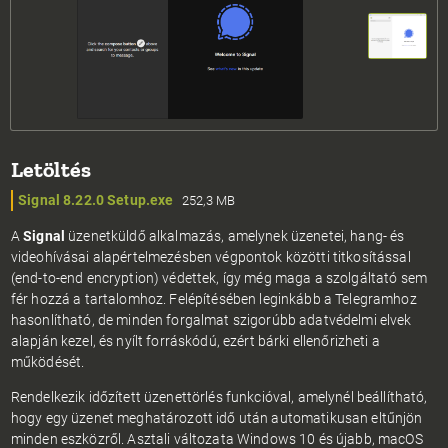
Letöltés
Signal 8.22.0 Setup.exe
252,3 MB
A
Signal
üzenetküldő alkalmazás, amelynek üzenetei, hang- és
videohívásai alapértelmezésben végpontok közötti titkosítással
(end-to-end encryption) védettek, így még maga a szolgáltató sem
fér hozzá a tartalomhoz. Felépítésében leginkább a Telegramhoz
hasonlítható, de minden forgalmat szigorúbb adatvédelmi elvek
alapján kezel, és nyílt forráskódú, ezért bárki ellenőrizheti a
működését.
Rendelkezik időzített üzenettörlés funkcióval, amelynél beállítható,
hogy egy üzenet meghatározott idő után automatikusan eltűnjön
minden eszközről. Asztali változata Windows 10 és újabb, macOS