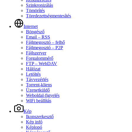
Szinkronizálás
Tömörítés
Töredezettségmentesítés
Internet
Böngésző
Email – RSS
Fájlmegosztó – felhő
Fájlmegosztó – P2P
Fájlszerver
Forgalommérő
FTP – WebDAV
Hálózat
Letöltés
Távvezérlés
Torrent-kliens
Üzenetküldő
Weboldal-figyelés
WiFi beállítás
Kép
Ikonszerkesztő
Kép infó
Képlopó