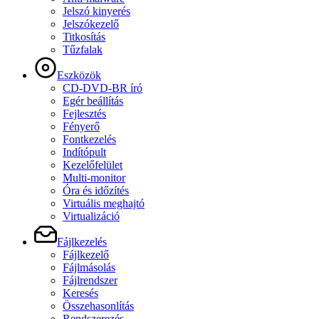
Jelszó kinyerés
Jelszókezelő
Titkosítás
Tűzfalak
Eszközök
CD-DVD-BR író
Egér beállítás
Fejlesztés
Fényerő
Fontkezelés
Indítópult
Kezelőfelület
Multi-monitor
Óra és időzítés
Virtuális meghajtó
Virtualizáció
Fájlkezelés
Fájlkezelő
Fájlmásolás
Fájlrendszer
Keresés
Összehasonlítás
Rendszerezés