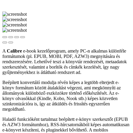
A
Calibre
e-book kezelőprogram, amely PC-n alkalmas különféle
formátumok (pl. EPUB, MOBI, PDF, AZW3) megnyitására és
rendszerezésére. Lehetővé teszi a könyvtár rendezését, metaadatok
szerkesztését, valamint a borítók és címkék kezelését, így nagy
gyűjteményekhez is átlátható rendszert ad.
Beépített konvertáló modulja révén képes a legtöbb elterjedt e-
könyv formátum között átalakítást végezni, ami megkönnyíti az
állományok különböző eszközökre történő előkészítését. Az e-
könyv olvasókkal (Kindle, Kobo, Nook stb.) képes közvetlen
szinkronizációra is, így az átküldés és frissítés egyszerűen
megoldható.
Haladó funkcióként tartalmaz beépített e-könyv szerkesztőt (EPUB
és AZW3 formátumhoz), RSS-hírcsatornákból képes automatikusan
e-könyvet készíteni, és pluginekkel bővíthető. A mobilos