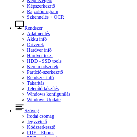
Képnézegető
Képszerkesztő
Rajzolóprogram
Szkennelés + OCR
Rendszer
Adatmentés
Akku infó
Driverek
Hardver infó
Hardver teszt
HDD - SSD tools
Keretrendszerek
Partíció-szerkesztő
Rendszer infó
Takarítás
Telepítő készítés
Windows konfigurálás
Windows Update
Szöveg
Irodai csomag
Jegyzetelő
Kódszerkesztő
PDF – Ebook