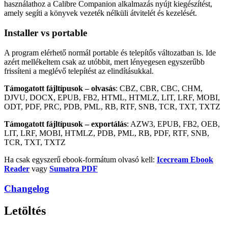
használathoz a Calibre Companion alkalmazás nyújt kiegészítést,
amely segíti a könyvek vezeték nélküli átvitelét és kezelését.
Installer vs portable
A program elérhető normál portable és telepítős változatban is. Ide
azért mellékeltem csak az utóbbit, mert lényegesen egyszerűbb
frissíteni a meglévő telepítést az elindításukkal.
Támogatott fájltípusok – olvasás
: CBZ, CBR, CBC, CHM,
DJVU, DOCX, EPUB, FB2, HTML, HTMLZ, LIT, LRF, MOBI,
ODT, PDF, PRC, PDB, PML, RB, RTF, SNB, TCR, TXT, TXTZ
Támogatott fájltípusok – exportálás
: AZW3, EPUB, FB2, OEB,
LIT, LRF, MOBI, HTMLZ, PDB, PML, RB, PDF, RTF, SNB,
TCR, TXT, TXTZ
Ha csak egyszerű ebook-formátum olvasó kell:
Icecream Ebook
Reader
vagy
Sumatra PDF
Changelog
Letöltés